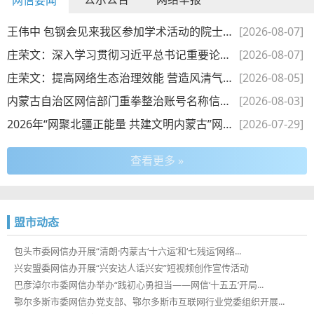
网信要闻
王伟中 包钢会见来我区参加学术活动的院士专家
[2026-08-07]
庄荣文：深入学习贯彻习近平总书记重要论述 以正确政绩观推动...
[2026-08-07]
庄荣文：提高网络生态治理效能 营造风清气正网络空间
[2026-08-05]
内蒙古自治区网信部门重拳整治账号名称信息乱象
[2026-08-03]
2026年“网聚北疆正能量 共建文明内蒙古”网络素养季活动正式启动
[2026-07-29]
查看更多 »
盟市动态
包头市委网信办开展“清朗·内蒙古‘十六运’和‘七残运’网络...
兴安盟委网信办开展“兴安达人话兴安”短视频创作宣传活动
巴彦淖尔市委网信办举办“践初心勇担当——网信‘十五五’开局...
鄂尔多斯市委网信办党支部、鄂尔多斯市互联网行业党委组织开展...