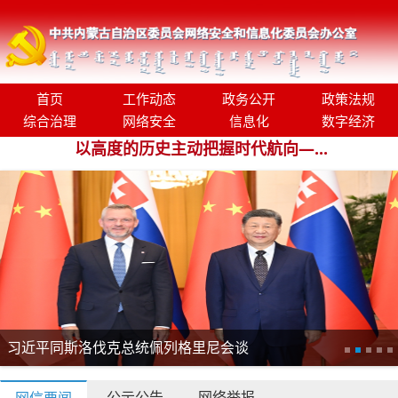
首页
工作动态
政务公开
政策法规
综合治理
网络安全
信息化
数字经济
以高度的历史主动把握时代航向—...
习近平同斯洛伐克总统佩列格里尼会谈
公示公告
网络举报