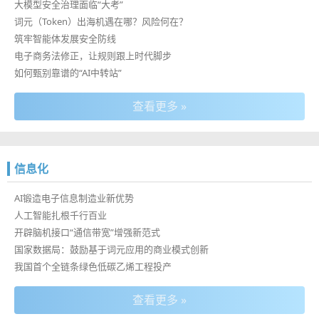
大模型安全治理面临“大考”
词元（Token）出海机遇在哪？风险何在？
筑牢智能体发展安全防线
电子商务法修正，让规则跟上时代脚步
如何甄别靠谱的“AI中转站”
查看更多 »
信息化
AI锻造电子信息制造业新优势
人工智能扎根千行百业
开辟脑机接口“通信带宽”增强新范式
国家数据局：鼓励基于词元应用的商业模式创新
我国首个全链条绿色低碳乙烯工程投产
查看更多 »