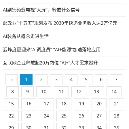
AI剧集频登电视“大屏”，释放什么信号
邮政业“十五五”规划发布 2030年快递业务收入达2万亿元
AI装备从概念走进生活
迎峰度夏迎来“AI调度员” “AI+能源”加速落地应用
互联网企业释放超20万岗位 “AI+”人才需求攀升
«
1
2
3
4
5
6
7
8
9
10
11
12
13
14
15
16
17
18
19
20
21
22
23
24
25
26
27
28
29
30
31
32
33
34
35